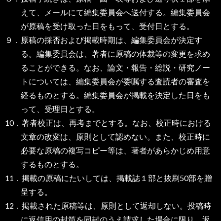
えて、メールにて編集委員会へ送付する。編集委員会
が原稿を受け取った日をもって、受付日とする。
９．原稿の採否および掲載時期は、編集委員会が決定す
る。編集委員会は、著者に原稿の体裁等の変更を求め
ることができる。なお、論文・報告・総説・研究ノー
トについては、編集委員会が委嘱する査読者の審査を
経るものとする。編集委員会が掲載を決定した日をも
って、受理日とする。
10．著者校正は、再考までとする。なお、校正時における
文章の改変は、原則として認めない。また、校正時に
必要な原稿の複写コピー等は、著者があらかじめ用意
するものとする。
11．掲載の原稿にたいしては、掲載誌１部と抜刷50部を贈
呈する。
12．掲載された原稿等は、原則として返却しない。投稿時
に返信用の封筒を同封のうえ請求した場合に限り、返