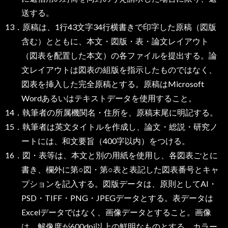
送する。
13．原稿は、1行43文字34行横書きで印字した原稿（図版
含む）とともに、本文・図版・表・論文レイアウト
（図表を配置した本文）の各ファイルを提出する。論
文レイアウトは図表の組版を指示したものではなく、
図表を挿入した完全原稿とする。原稿はMicrosoft
Wordあるいはテキストデータを使用すること。
14．執筆者の所属機関名・住所を、原稿末尾に明記する。
15．執筆者は英文タイトルを作成し、論文・総説・研究ノ
ートには、和文要旨（400字以内）をつける。
16．図・表等は、本文と別の用紙を使用し、各図表ごとに
書き、欄外に第○図・第○表と表記した図表番号とキャ
プションを記入する。図版データは、原則としてAI・
PSD・TIFF・PNG・JPEGデータとする。表データは
Excelデータではなく、画像データとすること。画像
は、解像度が600dpi以上の鮮明なものとする。カラー