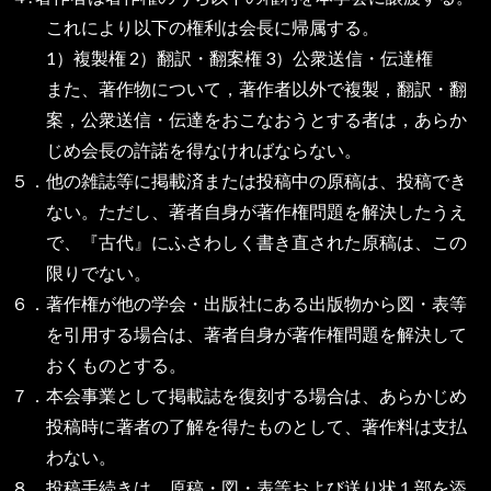
これにより以下の権利は会長に帰属する。
1）複製権 2）翻訳・翻案権 3）公衆送信・伝達権
また、著作物について，著作者以外で複製，翻訳・翻
案，公衆送信・伝達をおこなおうとする者は，あらか
じめ会長の許諾を得なければならない。
５．他の雑誌等に掲載済または投稿中の原稿は、投稿でき
ない。ただし、著者自身が著作権問題を解決したうえ
で、『古代』にふさわしく書き直された原稿は、この
限りでない。
６．著作権が他の学会・出版社にある出版物から図・表等
を引用する場合は、著者自身が著作権問題を解決して
おくものとする。
７．本会事業として掲載誌を復刻する場合は、あらかじめ
投稿時に著者の了解を得たものとして、著作料は支払
わない。
８．投稿手続きは、原稿・図・表等および送り状１部を添