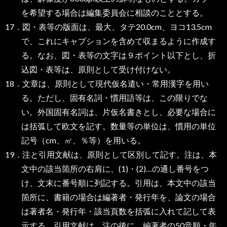
を希望する場合は編集委員会に相談のこととする。
17．図・表等の版面は、最大、タテ20.0cm、ヨコ13.5cm
で、これにキャプションを含めて収まるように作成す
る。なお、図・表等の文字は９ポイント以下とし、折
込図・表等は、原則として受け付けない。
18．文章は、原則として現代仮名遣い・常用漢字を用い
る。ただし、固有名詞・慣用語等は、この限りでな
い。外国固有名詞は、片仮名書きとし、必要な場合に
は括弧して欧文を記す。数量等の単位は、慣用の単位
記号（cm、㎡、％等）を用いる。
19．注と引用文献は、原則として区別して記す。注は、本
文中の該当箇所の右肩に、(1)・(2)…の通し番号をつ
け、文末に番号順に列記する。引用は、本文中の該当
箇所に、書籍の場合は編著者・発行年を、論文の場合
は著者名・発行年・該当頁数を括弧に入れて記して表
示する。引用文献は、注の後に、編著者の50音順・年