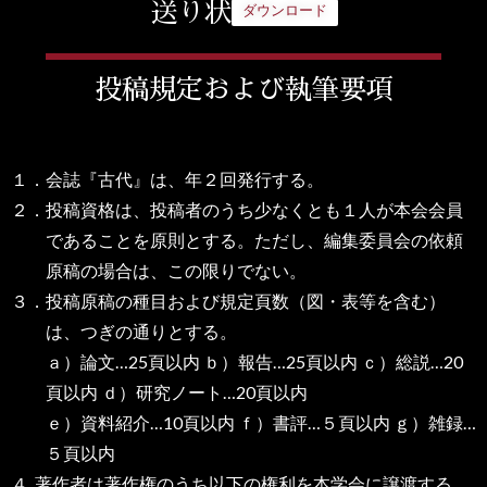
送り状
ダウンロード
投稿規定および執筆要項
１．会誌『古代』は、年２回発行する。
２．投稿資格は、投稿者のうち少なくとも１人が本会会員
であることを原則とする。ただし、編集委員会の依頼
原稿の場合は、この限りでない。
３．投稿原稿の種目および規定頁数（図・表等を含む）
は、つぎの通りとする。
ａ）論文…25頁以内 ｂ）報告…25頁以内 ｃ）総説…20
頁以内 ｄ）研究ノート…20頁以内
ｅ）資料紹介…10頁以内 ｆ）書評…５頁以内 ｇ）雑録…
５頁以内
４. 著作者は著作権のうち以下の権利を本学会に譲渡する。